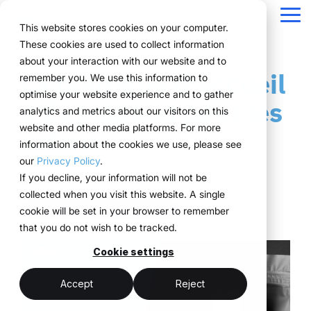
Passer
la
Tog
This website stores cookies on your computer.
navigation
Me
These cookies are used to collect information
Une structure pour
Tout ce dont vous
Pour les
Éprouvé sur le
La
about your interaction with our website and to
Aperçu
Fonctions
Prix & Modèle
Public version
Références
Équipes marketing
À propos d'ExpoCloud
La boutique d'accueil
remember you. We use this information to
vos processus
avez besoin pour
entreprises aux
terrain
technologie
Projets
WWM groupe
Planification
Responsable d'événements
Comment ça fonctionne
Systèmes de location expliqués
optimise your website experience and to gather
d'ExpoCloud pour les
événementiels
vos événements
structures
au service
analytics and metrics about our visitors on this
Des entreprises de
Durabilité
Le Système
Approvisionnement
Réservation
Forfait logistique
événementielles
de
website and other media platforms. For more
salons
différents secteurs
ExpoCloud regroupe la
De la première
complexes
l’exécution
information about the cookies we use, please see
Scalabilité
Logistique
Technologie & plateforme
pilotent leurs
planification, l’exécution
planification à l’analyse,
our
Privacy Policy
.
événements de manière
et l’analyse au sein d’un
toutes les
Blog
Analytique
ExpoCloud s’adresse
ExpoCloud
René Meures
:
Updated on juin 17, 2026
If you decline, your information will not be
efficace, évolutive et
système centralisé.
fonctionnalités
aux équipes qui
combine
collected when you visit this website. A single
structurée avec
Gestion de projet
Pour les entreprises qui
s’articulent entre elles et
participent
logiciel,
Gestion de projet & processus
cookie will be set in your browser to remember
ExpoCloud.
souhaitent standardiser
suivent une structure
régulièrement à des
construction
that you do not wish to be tracked.
leurs présences salons
claire.
salons et souhaitent
de stands et
et les piloter de manière
Cookie settings
enfin structurer leurs
logistique, développé
évolutive.
Plateforme
processus.
et exploité par
Accept
Reject
centralisée
le groupe
Un système plutôt
(myWWM)
WWM.