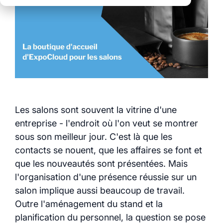
Moins de
que des solutions
coordination
Stands modulaires
isolées
Des processus clairs
Plus de contrôle
Logistique intégrée
pour tous les
Des processus clairs
événements
Des données pour
sur l’ensemble des
des décisions
Une transparence et
sites
éclairées
un contrôle total
Découvrez également
Les salons sont souvent la vitrine d'une
tous les modules et
entreprise - l'endroit où l'on veut se montrer
services myWWM :
sous son meilleur jour. C'est là que les
contacts se nouent, que les affaires se font et
que les nouveautés sont présentées. Mais
Modules
l'organisation d'une présence réussie sur un
salon implique aussi beaucoup de travail.
Services
Outre l'aménagement du stand et la
planification du personnel, la question se pose