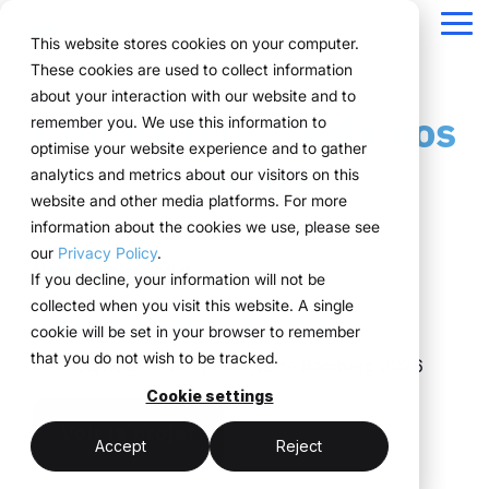
Passer
la
Tog
This website stores cookies on your computer.
navigation
Me
These cookies are used to collect information
Une structure pour
Tout ce dont vous
Pour les
Éprouvé sur le
La
about your interaction with our website and to
Aperçu
Fonctions
Prix & Modèle
Public version
Références
Équipes marketing
À propos d'ExpoCloud
Projets réussis de nos
remember you. We use this information to
vos processus
avez besoin pour
entreprises aux
terrain
technologie
Projets
WWM groupe
Planification
Responsable d'événements
Comment ça fonctionne
Systèmes de location expliqués
optimise your website experience and to gather
clients
événementiels
vos événements
structures
au service
analytics and metrics about our visitors on this
Des entreprises de
Durabilité
Le Système
Approvisionnement
Réservation
Forfait logistique
événementielles
de
website and other media platforms. For more
différents secteurs
ExpoCloud regroupe la
De la première
complexes
l’exécution
information about the cookies we use, please see
Scalabilité
Logistique
Technologie & plateforme
pilotent leurs
planification, l’exécution
planification à l’analyse,
our
Privacy Policy
.
événements de manière
et l’analyse au sein d’un
toutes les
Notre dernier projet
Blog
Analytique
ExpoCloud s’adresse
ExpoCloud
If you decline, your information will not be
efficace, évolutive et
système centralisé.
fonctionnalités
aux équipes qui
combine
collected when you visit this website. A single
Leica Biosystems
structurée avec
Gestion de projet
Pour les entreprises qui
s’articulent entre elles et
participent
logiciel,
cookie will be set in your browser to remember
ExpoCloud.
souhaitent standardiser
suivent une structure
régulièrement à des
construction
that you do not wish to be tracked.
aux Journées de morphologie de Bamberg 2026
leurs présences salons
claire.
salons et souhaitent
de stands et
et les piloter de manière
Cookie settings
enfin structurer leurs
logistique, développé
évolutive.
Plateforme
Voir le projet
processus.
et exploité par
Accept
Reject
centralisée
le groupe
Un système plutôt
(myWWM)
WWM.