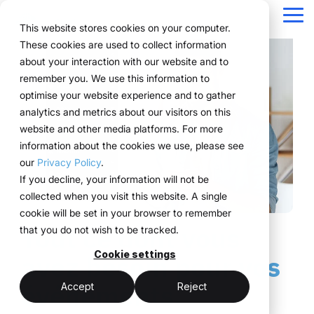
Passer
la
Tog
This website stores cookies on your computer.
navigation
Me
These cookies are used to collect information
Une structure pour
Tout ce dont vous
Pour les
Éprouvé sur le
La
about your interaction with our website and to
Aperçu
Fonctions
Prix & Modèle
Public version
Références
Équipes marketing
À propos d'ExpoCloud
remember you. We use this information to
vos processus
avez besoin pour
entreprises aux
terrain
technologie
Projets
WWM groupe
Planification
Responsable d'événements
Comment ça fonctionne
Systèmes de location expliqués
optimise your website experience and to gather
événementiels
vos événements
structures
au service
analytics and metrics about our visitors on this
Des entreprises de
Durabilité
Le Système
Approvisionnement
Réservation
Forfait logistique
événementielles
de
website and other media platforms. For more
différents secteurs
ExpoCloud regroupe la
De la première
complexes
l’exécution
information about the cookies we use, please see
Scalabilité
Logistique
Technologie & plateforme
pilotent leurs
planification, l’exécution
planification à l’analyse,
our
Privacy Policy
.
événements de manière
et l’analyse au sein d’un
toutes les
Blog
Analytique
ExpoCloud s’adresse
ExpoCloud
If you decline, your information will not be
efficace, évolutive et
système centralisé.
fonctionnalités
aux équipes qui
combine
collected when you visit this website. A single
structurée avec
Gestion de projet
Pour les entreprises qui
s’articulent entre elles et
participent
logiciel,
cookie will be set in your browser to remember
ExpoCloud.
souhaitent standardiser
suivent une structure
Tout ce dont vous
régulièrement à des
construction
that you do not wish to be tracked.
leurs présences salons
claire.
salons et souhaitent
de stands et
et les piloter de manière
Cookie settings
avez besoin pour vos
enfin structurer leurs
logistique, développé
évolutive.
Plateforme
processus.
et exploité par
événements.
Accept
Reject
centralisée
le groupe
Un système plutôt
(myWWM)
WWM.