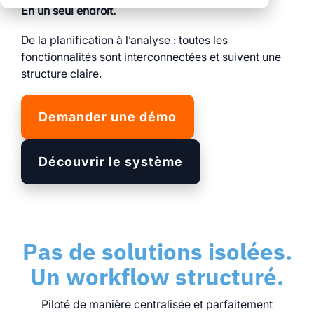
Moins de
que des solutions
En un seul endroit.
coordination
Stands modulaires
isolées
De la planification à l’analyse : toutes les
Des processus clairs
Plus de contrôle
Logistique intégrée
fonctionnalités sont interconnectées et suivent une
pour tous les
structure claire.
Des processus clairs
événements
Des données pour
sur l’ensemble des
des décisions
Une transparence et
sites
éclairées
Demander une démo
un contrôle total
Découvrez également
Découvrir le système
tous les modules et
services myWWM :
Modules
Pas de solutions isolées.
Un workflow structuré.
Services
Piloté de manière centralisée et parfaitement