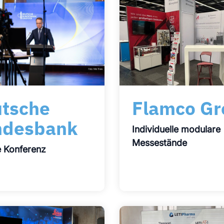
tsche
Flamco Gr
ndesbank
Individuelle modulare
Messestände
 Konferenz