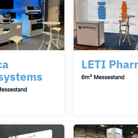
LETI Pha
ca
systems
6m² Messestand
essestand