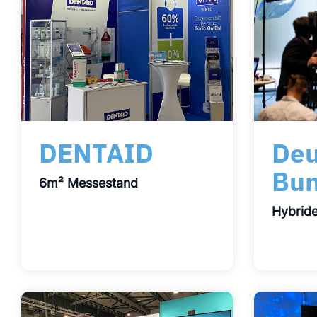
DENTAID
Deu
Bu
6m² Messestand
Hybride