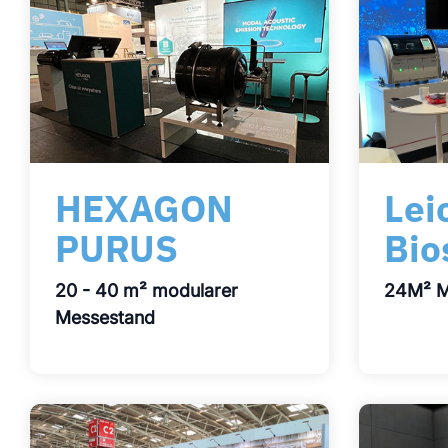
Lei
HEXAGON
Bio
PURUS
24M² M
20 - 40 m² modularer
Messestand