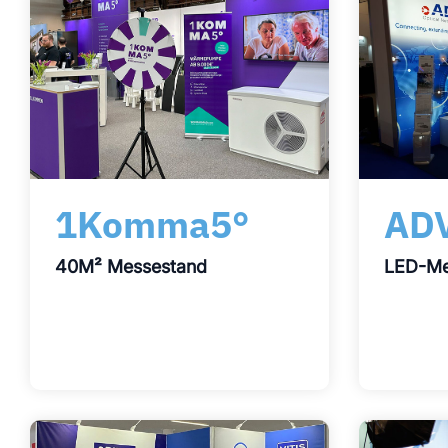
1Komma5°
ADV
40M² Messestand
LED-M