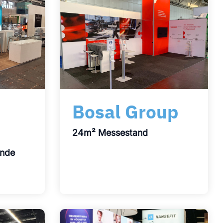
Bosal Group
24m² Messestand
ände