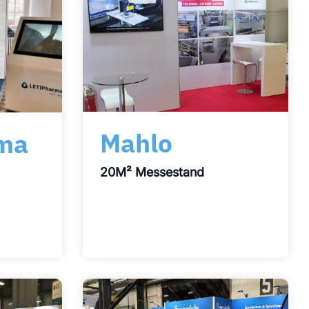
Mahlo
rma
20M² Messestand