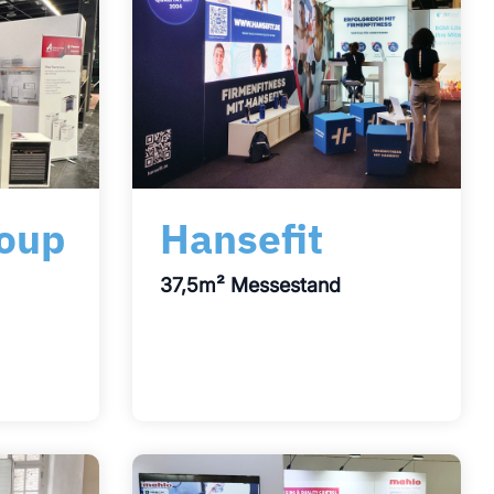
oup
Hansefit
37,5m² Messestand