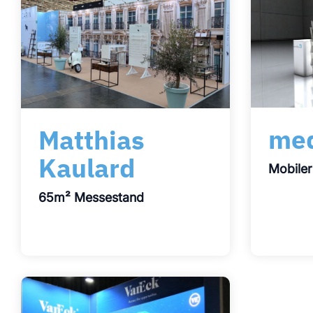
me
Matthias
Kaulard
Mobile
65m² Messestand