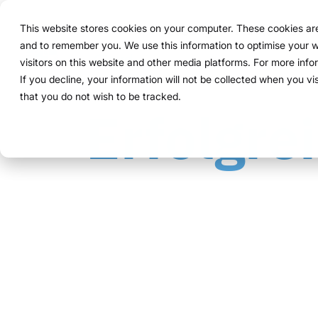
Navigation
überspringen
This website stores cookies on your computer. These cookies are 
Lösung
Funktionen
and to remember you. We use this information to optimise your w
Struktur 
Alles, wa
Für Unter
Bewährt i
visitors on this website and other media platforms. For more inf
Überblick
Funktionen
Marketing Teams
Referenzen
Preise & Modell
Public Version
Über uns
Über uns
If you decline, your information will not be collected when you vi
ExpoCloud 
Von der er
ExpoCloud 
Unternehme
that you do not wish to be tracked.
Erfolgre
So funktioniert es
Planung
Event Manager
Projekte
Mietsysteme erklärt
WWM Gruppe
System.
Funktionen
und ihre P
skalierbar
Für Untern
zentra
wenige
Das System
Buchung
Procurement
Logistik-Flatrate
Nachhaltigkeit
steuern wo
modula
mehr K
ein Sys
Logistik
Skalierbarkeit
Technologie & Plattform
integri
klare P
klare A
Analytics
Blog
Daten 
volle T
Projektmanagement
Schauen S