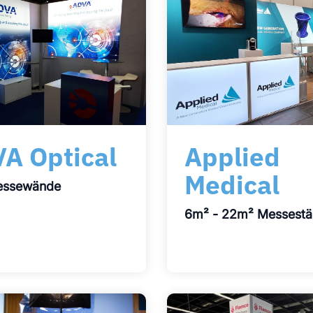
A Optical
Applied
Medical
essewände
6m² - 22m² Messest