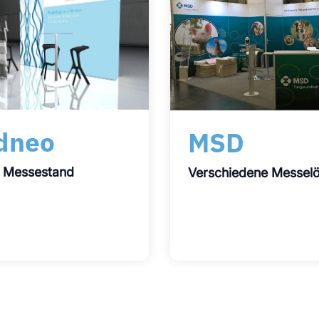
dneo
MSD
r Messestand
Verschiedene Messel