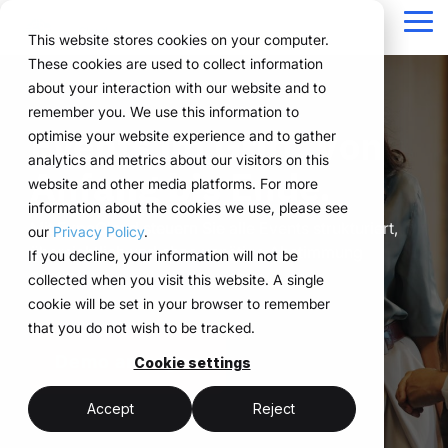
Navigation
überspringen
Tog
This website stores cookies on your computer.
Me
These cookies are used to collect information
Struktur für Ihre
Alles, was Sie für
Für Unternehmen
Bewährt in der
Technologie
about your interaction with our website and to
Überblick
Public Version
Über uns
Funktionen
Marketing Teams
Referenzen
Preise & Modell
remember you. We use this information to
Eventprozesse.
Events brauchen.
mit komplexen
Praxis.
trifft
Events im Griff. Von
Planung
Projekte
WWM Gruppe
Event Manager
So funktioniert es
Mietsysteme erklärt
optimise your website experience and to gather
Eventstrukturen.
Umsetzung.
ExpoCloud bringt
Von der ersten Planung
analytics and metrics about our visitors on this
Unternehmen aus
Buchung
Nachhaltigkeit
Procurement
Das System
Logistik-Flatrate
Anfang bis Ende.
Planung, Umsetzung
bis zur Auswertung
website and other media platforms. For more
verschiedenen
ExpoCloud richtet sich
ExpoCloud
und Auswertung in ein
greifen alle
information about the cookies we use, please see
Logistik
Skalierbarkeit
Technologie & Plattform
Branchen steuern ihre
an Teams, die
verbindet
Mit ExpoCloud steuern Sie alle Events strukturiert,
zentrales System.
Funktionen ineinander
our
Privacy Policy
.
Events effizient,
regelmäßig an Messen
Software,
Analytics
Blog
übersichtlich und ohne unnötige Abstimmung
Für Unternehmen, die
und folgen einer klaren
If you decline, your information will not be
skalierbar und
teilnehmen und ihre
Messebau und
zentral.
ihre Messeauftritte
Struktur.
collected when you visit this website. A single
strukturiert mit
Projektmanagement
Prozesse endlich
Logistik,
standardisieren und
cookie will be set in your browser to remember
ExpoCloud.
strukturieren wollen.
entwickelt und
skalierbar steuern
that you do not wish to be tracked.
zentrale Plattform
betrieben von
wollen.
(myWWM)
Demo anfragen
der WWM
Cookie settings
weniger Abstimmung
modulare
Gruppe.
ein System statt
Messestände
mehr Kontrolle
Accept
Reject
Einzellösungen
integrierte Logistik