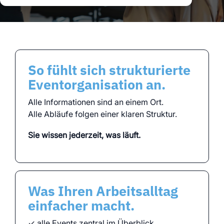
klare Prozesse über
klare Abläufe über
Daten für echte
alle Standorte
alle Events
Entscheidungen
volle Transparenz
und Kontrolle
Schauen Sie sich auch
So fühlt sich strukturierte
alle myWWM Module
Eventorganisation an.
und Services an:
Alle Informationen sind an einem Ort.
Alle Abläufe folgen einer klaren Struktur.
Module
Sie wissen jederzeit, was läuft.
Services
Was Ihren Arbeitsalltag
einfacher macht.
✓ alle Events zentral im Überblick