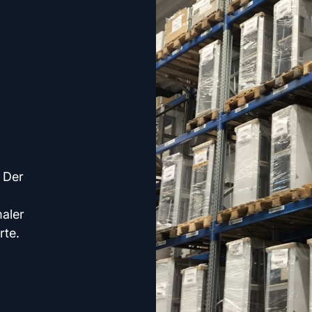
. Der
maler
rte.