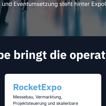
ik und Eventumsetzung steht hinter Ex
e
Services
bringt die operati
RocketExpo
Messebau, Vermarktung,
Projektsteuerung und skalierbare