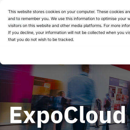
Navigation
überspringen
This website stores cookies on your computer. These cookies are 
Lösung
Funktionen
and to remember you. We use this information to optimise your w
Struktur 
Alles, wa
Für Unter
Bewährt i
visitors on this website and other media platforms. For more inf
Überblick
Funktionen
Marketing Teams
Referenzen
Preise & Modell
Public Version
Über uns
Über uns
If you decline, your information will not be collected when you vi
ExpoCloud 
Von der er
ExpoCloud 
Unternehme
that you do not wish to be tracked.
So funktioniert es
Planung
Event Manager
Projekte
Mietsysteme erklärt
WWM Gruppe
System.
Funktionen
und ihre P
skalierbar
Für Untern
zentra
wenige
Das System
Buchung
Procurement
Logistik-Flatrate
Nachhaltigkeit
steuern wo
modula
mehr K
ein Sys
Logistik
Skalierbarkeit
Technologie & Plattform
integri
klare P
klare A
Analytics
Blog
Daten 
volle T
ExpoCloud 
Projektmanagement
Schauen S