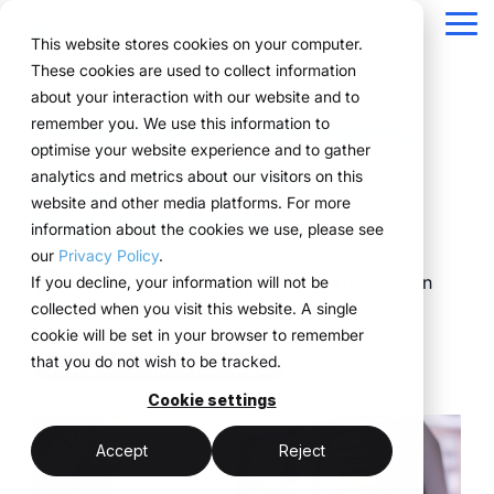
Passer
la
Tog
This website stores cookies on your computer.
navigation
Me
These cookies are used to collect information
Une structure pour
Tout ce dont vous
Pour les
Éprouvé sur le
La
about your interaction with our website and to
Aperçu
Fonctions
Prix & Modèle
Public version
Références
Équipes marketing
À propos d'ExpoCloud
Interface ERP dans
remember you. We use this information to
vos processus
avez besoin pour
entreprises aux
terrain
technologie
Projets
WWM groupe
Planification
Responsable d'événements
Comment ça fonctionne
Systèmes de location expliqués
optimise your website experience and to gather
la gestion des
événementiels
vos événements
structures
au service
analytics and metrics about our visitors on this
Des entreprises de
Durabilité
Le Système
Approvisionnement
Réservation
Forfait logistique
événementielles
de
website and other media platforms. For more
événements
différents secteurs
ExpoCloud regroupe la
De la première
complexes
l’exécution
information about the cookies we use, please see
Scalabilité
Logistique
Technologie & plateforme
pilotent leurs
planification, l’exécution
planification à l’analyse,
our
Privacy Policy
.
événements de manière
et l’analyse au sein d’un
toutes les
Blog
Analytique
ExpoCloud s’adresse
ExpoCloud
Dr. Christian Coppeneur-Guelz
:
Updated on
If you decline, your information will not be
efficace, évolutive et
système centralisé.
fonctionnalités
aux équipes qui
combine
collected when you visit this website. A single
structurée avec
juin 17, 2026
Gestion de projet
Pour les entreprises qui
s’articulent entre elles et
participent
logiciel,
cookie will be set in your browser to remember
ExpoCloud.
souhaitent standardiser
suivent une structure
régulièrement à des
construction
that you do not wish to be tracked.
Gestion de projet & processus
leurs présences salons
claire.
salons et souhaitent
de stands et
et les piloter de manière
Cookie settings
enfin structurer leurs
logistique, développé
évolutive.
Plateforme
processus.
et exploité par
Accept
Reject
centralisée
le groupe
Un système plutôt
(myWWM)
WWM.