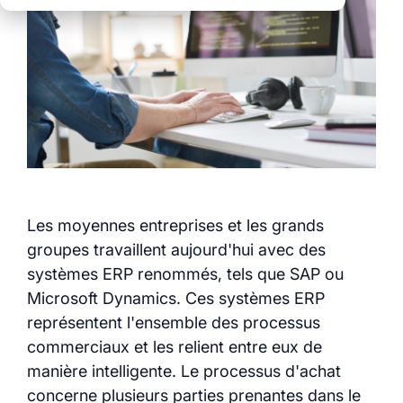
Moins de
que des solutions
coordination
Stands modulaires
isolées
Des processus clairs
Plus de contrôle
Logistique intégrée
pour tous les
Des processus clairs
événements
Des données pour
sur l’ensemble des
des décisions
Une transparence et
sites
éclairées
un contrôle total
Découvrez également
tous les modules et
Les moyennes entreprises et les grands
services myWWM :
groupes travaillent aujourd'hui avec des
systèmes ERP renommés, tels que SAP ou
Modules
Microsoft Dynamics. Ces systèmes ERP
représentent l'ensemble des processus
commerciaux et les relient entre eux de
Services
manière intelligente. Le processus d'achat
concerne plusieurs parties prenantes dans le