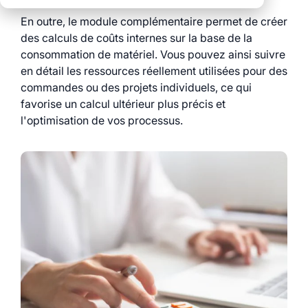
Moins de
que des solutions
coordination
En outre, le module complémentaire permet de créer
Stands modulaires
isolées
des calculs de coûts internes sur la base de la
Des processus clairs
Plus de contrôle
Logistique intégrée
consommation de matériel. Vous pouvez ainsi suivre
pour tous les
en détail les ressources réellement utilisées pour des
Des processus clairs
événements
Des données pour
commandes ou des projets individuels, ce qui
sur l’ensemble des
des décisions
Une transparence et
favorise un calcul ultérieur plus précis et
sites
éclairées
un contrôle total
l'optimisation de vos processus.
Découvrez également
tous les modules et
services myWWM :
Modules
Services