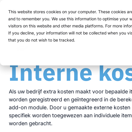
Navigation
überspringen
This website stores cookies on your computer. These cookies are 
Overzicht
Functionalit
and to remember you. We use this information to optimise your w
Structuur
Alles wat
Voor bedr
Bewezen i
visitors on this website and other media platforms. For more inf
Overzicht
Functionaliteiten
Marketingteams
Referenties
Prijzen & model
Publieke Versie
Over ons
Studio
Over ons
If you decline, your information will not be collected when you vi
ExpoCloud 
Van de eer
ExpoCloud 
Bedrijven 
that you do not wish to be tracked.
Zo werkt het
Planning
Eventmanagers
Projecten
Huursystemen uitgelegd
WWM Groep
systeem.
naadloos s
deelnemen 
gestructu
Voor bedri
Interne ko
centra
minder
Het systeem
Boeking
Inkoop
Logistiek-flatrate
Duurzaamheid
schaalbaar
modula
meer c
één sy
Logistiek
Schaalbaarheid
Technologie & platform
geïnteg
duideli
duideli
Als uw bedrijf extra kosten maakt voor bepaalde 
Analyse
Blog
data v
worden geregistreerd en geïntegreerd in de bere
volledi
add-on module. Door u gemaakte externe kosten 
Bekijk oo
Projectmanagement
specifiek worden toegewezen aan individuele items
worden gebracht.