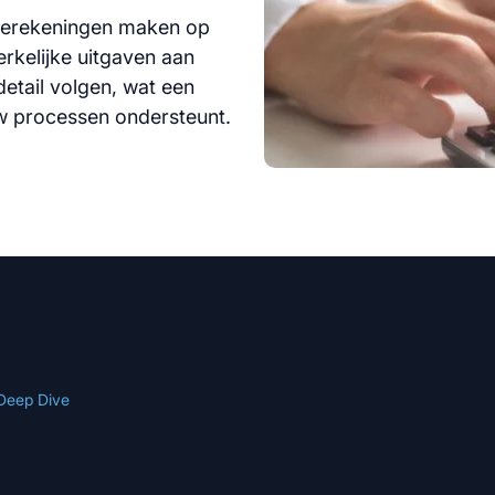
es
Services
berekeningen maken op
erkelijke uitgaven aan
detail volgen, wat een
uw processen ondersteunt.
Deep Dive