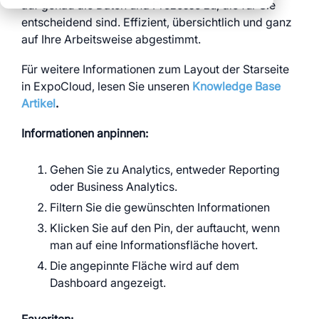
klare Prozesse über
auf genau die Daten und Prozesse zu, die für Sie
klare Abläufe über
Daten für echte
alle Standorte
entscheidend sind. Effizient, übersichtlich und ganz
alle Events
Entscheidungen
auf Ihre Arbeitsweise abgestimmt.
volle Transparenz
und Kontrolle
Für weitere Informationen zum Layout der Starseite
Schauen Sie sich auch
in ExpoCloud, lesen Sie unseren
Knowledge Base
alle myWWM Module
Artikel
.
und Services an:
Informationen anpinnen:
Module
Gehen Sie zu Analytics, entweder Reporting
oder Business Analytics.
Filtern Sie die gewünschten Informationen
Services
Klicken Sie auf den Pin, der auftaucht, wenn
man auf eine Informationsfläche hovert.
Die angepinnte Fläche wird auf dem
Dashboard angezeigt.