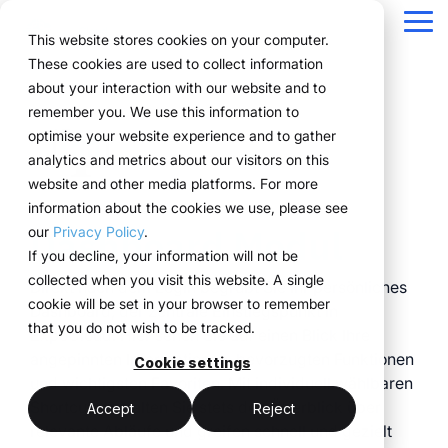
Navigation
überspringen
Tog
This website stores cookies on your computer.
Me
These cookies are used to collect information
Struktur für Ihre
Alles, was Sie für
Für Unternehmen
Bewährt in der
Technologie
about your interaction with our website and to
Überblick
Public Version
Über uns
Funktionen
Marketing Teams
Referenzen
Preise & Modell
remember you. We use this information to
Eventprozesse.
Events brauchen.
mit komplexen
Praxis.
trifft
Planung
Projekte
WWM Gruppe
Event Manager
So funktioniert es
Mietsysteme erklärt
optimise your website experience and to gather
Eventstrukturen.
Umsetzung.
ExpoCloud bringt
Von der ersten Planung
analytics and metrics about our visitors on this
Unternehmen aus
Buchung
Nachhaltigkeit
Procurement
Das System
Logistik-Flatrate
Planung, Umsetzung
bis zur Auswertung
website and other media platforms. For more
verschiedenen
ExpoCloud richtet sich
ExpoCloud
und Auswertung in ein
greifen alle
information about the cookies we use, please see
Logistik
Skalierbarkeit
Technologie & Plattform
Branchen steuern ihre
an Teams, die
verbindet
Dashboard Modul
zentrales System.
Funktionen ineinander
our
Privacy Policy
.
Events effizient,
regelmäßig an Messen
Software,
Analytics
Blog
Für Unternehmen, die
und folgen einer klaren
If you decline, your information will not be
skalierbar und
teilnehmen und ihre
Messebau und
ihre Messeauftritte
Struktur.
collected when you visit this website. A single
strukturiert mit
Direkt nach dem Login begrüßt Sie Ihr persönliches
Projektmanagement
Prozesse endlich
Logistik,
standardisieren und
cookie will be set in your browser to remember
ExpoCloud.
Dashboard, der zentrale Einstiegspunkt in
strukturieren wollen.
entwickelt und
skalierbar steuern
that you do not wish to be tracked.
zentrale Plattform
ExpoCloud. Hier sehen Sie auf einen Blick Ihre
betrieben von
wollen.
(myWWM)
angepinnten Informationen, bevorzugten Funktionen
der WWM
Cookie settings
weniger Abstimmung
und wichtigsten Favoriten. Mit individuell wählbaren
modulare
Gruppe.
ein System statt
Shortcuts behalten Sie stets den Überblick über
Messestände
mehr Kontrolle
Accept
Reject
Einzellösungen
relevante Abläufe und greifen schnell und gezielt
integrierte Logistik