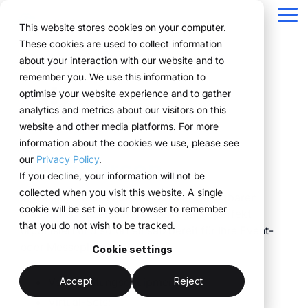
Navigation
überspringen
Tog
This website stores cookies on your computer.
Me
These cookies are used to collect information
Struktur für Ihre
Alles, was Sie für
Für Unternehmen
Bewährt in der
Technologie
about your interaction with our website and to
Überblick
Public Version
Über uns
Funktionen
Marketing Teams
Referenzen
Preise & Modell
remember you. We use this information to
Eventprozesse.
Events brauchen.
mit komplexen
Praxis.
trifft
Planung
Projekte
WWM Gruppe
Event Manager
So funktioniert es
Mietsysteme erklärt
optimise your website experience and to gather
Eventstrukturen.
Umsetzung.
ExpoCloud bringt
Von der ersten Planung
analytics and metrics about our visitors on this
Unternehmen aus
Buchung
Nachhaltigkeit
Procurement
Das System
Logistik-Flatrate
Planung, Umsetzung
bis zur Auswertung
website and other media platforms. For more
verschiedenen
ExpoCloud richtet sich
ExpoCloud
und Auswertung in ein
greifen alle
information about the cookies we use, please see
Logistik
Skalierbarkeit
Technologie & Plattform
Branchen steuern ihre
an Teams, die
verbindet
Ressourcen
zentrales System.
Funktionen ineinander
our
Privacy Policy
.
Events effizient,
regelmäßig an Messen
Software,
Analytics
Blog
Für Unternehmen, die
und folgen einer klaren
If you decline, your information will not be
skalierbar und
teilnehmen und ihre
Messebau und
ihre Messeauftritte
Struktur.
collected when you visit this website. A single
strukturiert mit
In diesem Modul stehen Ihnen alle verfügbaren
Projektmanagement
Prozesse endlich
Logistik,
standardisieren und
cookie will be set in your browser to remember
ExpoCloud.
Materialien in Echtzeit zur Verfügung, perfekt
strukturieren wollen.
entwickelt und
skalierbar steuern
that you do not wish to be tracked.
zentrale Plattform
organisiert und sofort einsatzbereit für Ihre Event-
betrieben von
wollen.
(myWWM)
oder Messeplanung.
der WWM
Cookie settings
weniger Abstimmung
modulare
Gruppe.
ein System statt
Messestände
mehr Kontrolle
Veranstaltungsequipment
Accept
Reject
Einzellösungen
integrierte Logistik
Virtual-Sets: