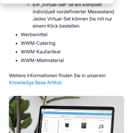
klare Prozesse über
klare Abläufe über
Ein „Virtual-Set“ ist ein komplett
Daten für echte
alle Standorte
alle Events
individuell vordefinierter Messestand.
Entscheidungen
volle Transparenz
Jedes Virtual-Set können Sie mit nur
und Kontrolle
einem Klick bestellen.
Werbemittel
Schauen Sie sich auch
alle myWWM Module
WWM-Catering
und Services an:
WWM-Kaufartikel
WWM-Mietmaterial
Module
Weitere Informationen finden Sie in unserem
Knowledge Base Artikel
.
Services