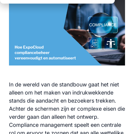
duidelijke processen
oplossingen
geïntegreerde
over alle locaties
duidelijke processen
logistiek
voor alle events
data voor
volledige
gefundeerde
transparantie en
beslissingen
controle
Bekijk ook alle
myWWM-modules en
services:
In de wereld van de standbouw gaat het niet
alleen om het maken van indrukwekkende
Modules
stands die aandacht en bezoekers trekken.
Achter de schermen zijn er complexe eisen die
Services
verder gaan dan alleen het ontwerp.
Compliance management speelt een centrale
rol om ervoor te zorgen dat aan alle wettelijke,