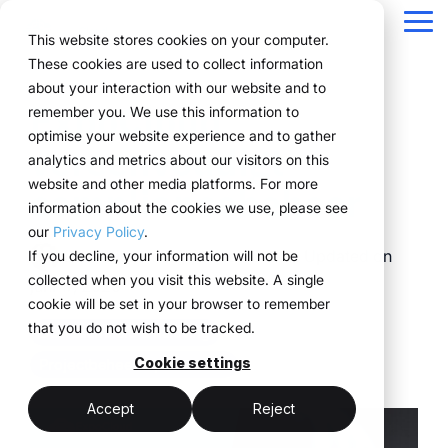
Navigation
überspringen
Tog
This website stores cookies on your computer.
Me
These cookies are used to collect information
Structuur voor uw
Alles wat u nodig
Voor bedrijven met
Bewezen in de
Technologie
about your interaction with our website and to
Overzicht
Over ons
Functionaliteiten
Marketingteams
Referenties
Prijzen & model
Publieke Versie
ExpoCloud
remember you. We use this information to
eventprocessen.
heeft voor events.
complexe
praktijk.
ontmoet
Planning
Projecten
WWM Groep
Eventmanagers
Zo werkt het
Huursystemen uitgelegd
optimise your website experience and to gather
vereenvoudigt
eventstructuren
uitvoering
analytics and metrics about our visitors on this
ExpoCloud brengt
Van de eerste planning
Bedrijven uit diverse
Boeking
Inkoop
Duurzaamheid
Het systeem
Logistiek-flatrate
website and other media platforms. For more
compliancebeheer
planning, uitvoering en
tot en met de evaluatie
sectoren beheren hun
ExpoCloud is
ExpoCloud
information about the cookies we use, please see
Logistiek
Schaalbaarheid
Technologie & platform
evaluatie samen in één
werken alle
events efficiënt,
ontwikkeld voor teams
combineert
our
Privacy Policy
.
centraal systeem.
functionaliteiten
schaalbaar en
die regelmatig aan
software,
Analyse
Blog
Dr. Christian Coppeneur-Guelz
:
Updated on
If you decline, your information will not be
Voor bedrijven die hun
naadloos samen en
gestructureerd met
beurzen deelnemen en
beursbouw en
collected when you visit this website. A single
beursoptredens willen
volgen zij een duidelijke
ExpoCloud.
juni 17, 2026
Projectmanagement
hun processen eindelijk
logistiek,
cookie will be set in your browser to remember
standaardiseren en
structuur.
willen structureren.
ontwikkeld en
that you do not wish to be tracked.
schaalbaar willen
Duurzaamheid & naleving
beheerd door
aansturen..
centraal platform
de WWM
Cookie settings
Projectbeheer & processen
minder afstemming
(myWWM)
Groep.
één systeem in plaats
meer controle
Accept
Reject
modulaire
van losse
beursstands