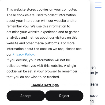
Navigation
überspringen
Tog
This website stores cookies on your computer.
Me
These cookies are used to collect information
Structuur voor uw
Alles wat u nodig
Voor bedrijven met
Bewezen in de
Technologie
about your interaction with our website and to
Overzicht
Over ons
Functionaliteiten
Marketingteams
Referenties
Prijzen & model
Publieke Versie
remember you. We use this information to
eventprocessen.
heeft voor events.
complexe
praktijk.
ontmoet
Planning
Projecten
WWM Groep
Eventmanagers
Zo werkt het
Huursystemen uitgelegd
optimise your website experience and to gather
eventstructuren
uitvoering
analytics and metrics about our visitors on this
ExpoCloud brengt
Van de eerste planning
Bedrijven uit diverse
Boeking
Inkoop
Duurzaamheid
Het systeem
Logistiek-flatrate
website and other media platforms. For more
planning, uitvoering en
tot en met de evaluatie
sectoren beheren hun
ExpoCloud is
ExpoCloud
information about the cookies we use, please see
Logistiek
Schaalbaarheid
Technologie & platform
evaluatie samen in één
werken alle
events efficiënt,
ontwikkeld voor teams
combineert
Verzenddienst
our
Privacy Policy
.
centraal systeem.
functionaliteiten
schaalbaar en
die regelmatig aan
software,
Analyse
Blog
If you decline, your information will not be
Voor bedrijven die hun
naadloos samen en
gestructureerd met
beurzen deelnemen en
beursbouw en
collected when you visit this website. A single
beursoptredens willen
volgen zij een duidelijke
ExpoCloud.
Om ervoor te zorgen dat je beursmateriaal veilig en
Projectmanagement
hun processen eindelijk
logistiek,
cookie will be set in your browser to remember
standaardiseren en
structuur.
op tijd op de plaats van bestemming aankomt, kun je
willen structureren.
ontwikkeld en
that you do not wish to be tracked.
schaalbaar willen
tijdens het bestelproces eenvoudig onze
beheerd door
aansturen..
verzendservice boeken. Ons ervaren logistieke team
centraal platform
de WWM
Cookie settings
minder afstemming
selecteert, in nauw overleg met het
(myWWM)
Groep.
projectmanagementteam, de juiste verzendmethode
één systeem in plaats
meer controle
Accept
Reject
modulaire
die past bij het type, de grootte en de bestemming
van losse
beursstands