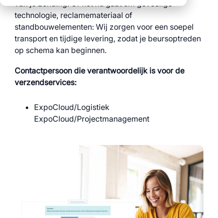
duidelijke processen
van je zending. Of het nu gaat om gevoelige
oplossingen
geïntegreerde
over alle locaties
technologie, reclamemateriaal of
duidelijke processen
logistiek
standbouwelementen: Wij zorgen voor een soepel
voor alle events
data voor
transport en tijdige levering, zodat je beursoptreden
volledige
gefundeerde
op schema kan beginnen.
transparantie en
beslissingen
controle
Contactpersoon die verantwoordelijk is voor de
verzendservices:
Bekijk ook alle
myWWM-modules en
services:
ExpoCloud/Logistiek
ExpoCloud/Projectmanagement
Modules
Services