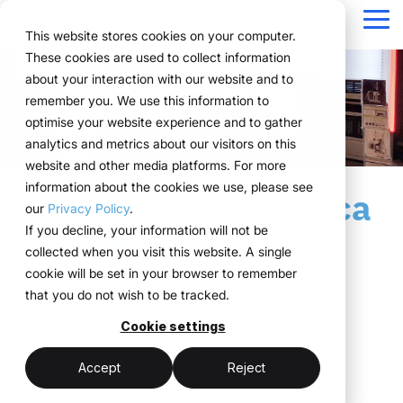
Navigation
überspringen
Tog
This website stores cookies on your computer.
Me
These cookies are used to collect information
Struktur für Ihre
Alles, was Sie für
Für Unternehmen
Bewährt in der
Technologie
about your interaction with our website and to
Überblick
Public Version
Über uns
Funktionen
Marketing Teams
Referenzen
Preise & Modell
remember you. We use this information to
Eventprozesse.
Events brauchen.
mit komplexen
Praxis.
trifft
Planung
Projekte
WWM Gruppe
Event Manager
So funktioniert es
Mietsysteme erklärt
optimise your website experience and to gather
Eventstrukturen.
Umsetzung.
ExpoCloud bringt
Von der ersten Planung
analytics and metrics about our visitors on this
Unternehmen aus
Buchung
Nachhaltigkeit
Procurement
Das System
Logistik-Flatrate
Planung, Umsetzung
bis zur Auswertung
website and other media platforms. For more
verschiedenen
ExpoCloud richtet sich
ExpoCloud
und Auswertung in ein
greifen alle
information about the cookies we use, please see
Logistik
Skalierbarkeit
Technologie & Plattform
Branchen steuern ihre
Messestand für Leica
an Teams, die
verbindet
zentrales System.
Funktionen ineinander
our
Privacy Policy
.
Events effizient,
regelmäßig an Messen
Software,
Analytics
Blog
Für Unternehmen, die
und folgen einer klaren
If you decline, your information will not be
Biosystems
skalierbar und
teilnehmen und ihre
Messebau und
ihre Messeauftritte
Struktur.
collected when you visit this website. A single
strukturiert mit
Projektmanagement
Prozesse endlich
Logistik,
Bamberger
standardisieren und
cookie will be set in your browser to remember
ExpoCloud.
strukturieren wollen.
entwickelt und
skalierbar steuern
that you do not wish to be tracked.
zentrale Plattform
Morphologietage
betrieben von
wollen.
(myWWM)
der WWM
Cookie settings
weniger Abstimmung
2026
modulare
Gruppe.
ein System statt
Messestände
mehr Kontrolle
Accept
Reject
Einzellösungen
integrierte Logistik