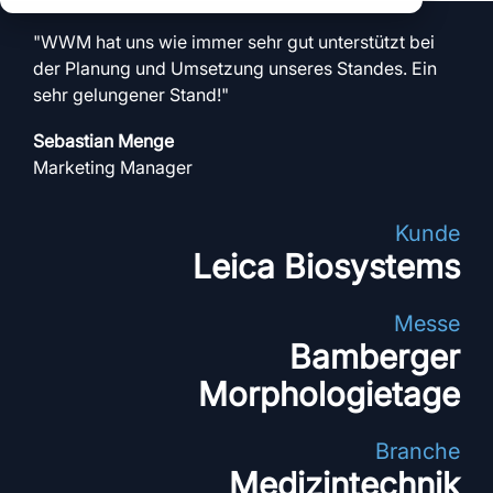
klare Prozesse über
klare Abläufe über
Daten für echte
alle Standorte
alle Events
"WWM hat uns wie immer sehr gut unterstützt bei
Entscheidungen
volle Transparenz
der Planung und Umsetzung unseres Standes. Ein
und Kontrolle
sehr gelungener Stand!"
Schauen Sie sich auch
Sebastian Menge
alle myWWM Module
Marketing Manager
und Services an:
Kunde
Module
Leica Biosystems
Messe
Services
Bamberger
Morphologietage
Branche
Medizintechnik