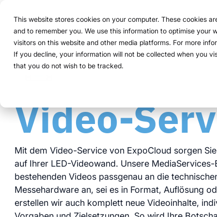
Navigation
überspringen
This website stores cookies on your computer. These cookies are 
Lösung
Funktionen
and to remember you. We use this information to optimise your w
Struktur 
Alles, wa
Für Unter
Bewährt i
visitors on this website and other media platforms. For more inf
Überblick
Funktionen
Marketing Teams
Referenzen
Preise & Modell
Public Version
Über uns
Über uns
If you decline, your information will not be collected when you vi
ExpoCloud 
Von der er
ExpoCloud 
Unternehme
that you do not wish to be tracked.
So funktioniert es
Planung
Event Manager
Projekte
Mietsysteme erklärt
WWM Gruppe
System.
Funktionen
und ihre P
skalierbar
Für Untern
Video-Serv
zentra
wenige
Das System
Buchung
Procurement
Logistik-Flatrate
Nachhaltigkeit
steuern wo
modula
mehr K
ein Sys
Logistik
Skalierbarkeit
Technologie & Plattform
integri
klare P
klare A
Mit dem Video-Service von ExpoCloud sorgen Sie
Analytics
Blog
Daten 
auf Ihrer LED-Videowand. Unsere MediaServices-
volle T
bestehenden Videos passgenau an die technische
Projektmanagement
Messehardware an, sei es in Format, Auflösung od
Schauen S
erstellen wir auch komplett neue Videoinhalte, indi
Vorgaben und Zielsetzungen. So wird Ihre Botschaf