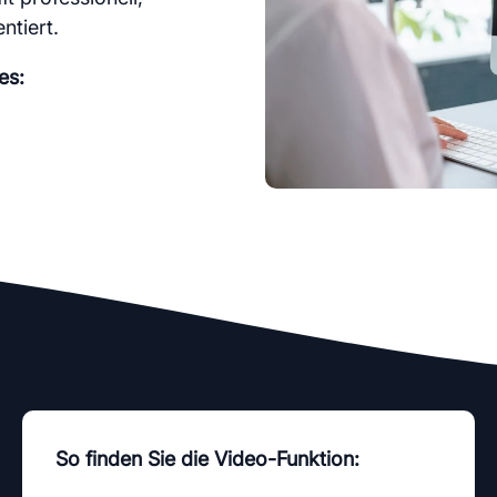
e
Services
ntiert.
es:
So finden Sie die Video-Funktion: