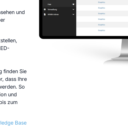
e
Services
nsehen und
der
stellen,
LED-
g finden Sie
r, dass Ihre
 werden. So
ion und
 bis zum
ledge Base