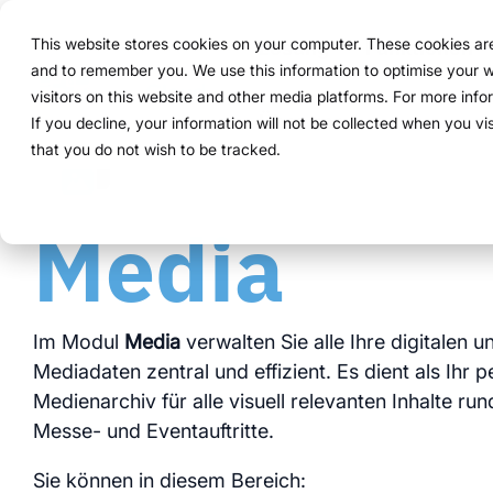
Navigation
überspringen
This website stores cookies on your computer. These cookies are 
Lösung
Funktionen
and to remember you. We use this information to optimise your w
Struktur 
Alles, wa
Für Unter
Bewährt i
visitors on this website and other media platforms. For more inf
Überblick
Funktionen
Marketing Teams
Referenzen
Preise & Modell
Public Version
Über uns
Über uns
If you decline, your information will not be collected when you vi
ExpoCloud 
Von der er
ExpoCloud 
Unternehme
that you do not wish to be tracked.
So funktioniert es
Planung
Event Manager
Projekte
Mietsysteme erklärt
WWM Gruppe
System.
Funktionen
und ihre P
skalierbar
Für Untern
Media
zentra
wenige
Das System
Buchung
Procurement
Logistik-Flatrate
Nachhaltigkeit
steuern wo
modula
mehr K
ein Sys
Logistik
Skalierbarkeit
Technologie & Plattform
integri
klare P
klare A
Im Modul
Media
verwalten Sie alle Ihre digitalen 
Analytics
Blog
Daten 
Mediadaten zentral und effizient. Es dient als Ihr 
volle T
Medienarchiv für alle visuell relevanten Inhalte ru
Projektmanagement
Messe- und Eventauftritte.
Schauen S
Sie können in diesem Bereich: