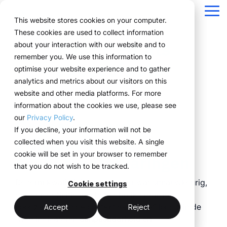
Navigation
überspringen
Tog
This website stores cookies on your computer.
Me
These cookies are used to collect information
Kwaliteit als
Structuur voor uw
Alles wat u nodig
Voor bedrijven met
Bewezen in de
Technologie
about your interaction with our website and to
Overzicht
Over ons
Functionaliteiten
Marketingteams
Referenties
Prijzen & model
Publieke Versie
remember you. We use this information to
eventprocessen.
heeft voor events.
complexe
praktijk.
ontmoet
succesfactor
Planning
Projecten
WWM Groep
Eventmanagers
Zo werkt het
Huursystemen uitgelegd
optimise your website experience and to gather
eventstructuren
uitvoering
analytics and metrics about our visitors on this
ExpoCloud brengt
Van de eerste planning
Bedrijven uit diverse
Boeking
Inkoop
Duurzaamheid
Het systeem
Logistiek-flatrate
website and other media platforms. For more
planning, uitvoering en
tot en met de evaluatie
sectoren beheren hun
ExpoCloud is
ExpoCloud
information about the cookies we use, please see
Logistiek
Schaalbaarheid
Technologie & platform
evaluatie samen in één
werken alle
events efficiënt,
ontwikkeld voor teams
combineert
our
Privacy Policy
.
Ongeëvenaarde
centraal systeem.
functionaliteiten
schaalbaar en
die regelmatig aan
software,
Analyse
Blog
If you decline, your information will not be
Voor bedrijven die hun
naadloos samen en
gestructureerd met
beurzen deelnemen en
beursbouw en
efficiëntie voor
collected when you visit this website. A single
beursoptredens willen
volgen zij een duidelijke
ExpoCloud.
Projectmanagement
hun processen eindelijk
logistiek,
cookie will be set in your browser to remember
evenementervaringen
standaardiseren en
structuur.
willen structureren.
ontwikkeld en
that you do not wish to be tracked.
schaalbaar willen
beheerd door
aansturen..
De term kwaliteit is van oudsher wat onnauwkeurig,
centraal platform
de WWM
Cookie settings
minder afstemming
dus een definitie van het gebruik ervan is
(myWWM)
Groep.
noodzakelijk: In de context van ExpoCloud zijn de
één systeem in plaats
meer controle
Accept
Reject
modulaire
twee indicatoren
aanpasbaarheid en
van losse
beursstands