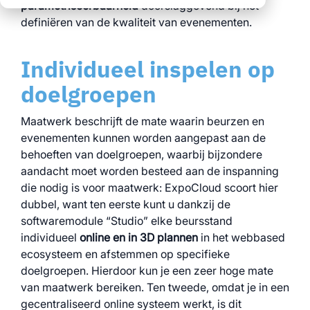
duidelijke processen
parametriseerbaarheid
oplossingen
doorslaggevend bij het
geïntegreerde
over alle locaties
definiëren van de kwaliteit van evenementen.
duidelijke processen
logistiek
voor alle events
data voor
Individueel inspelen op
volledige
gefundeerde
transparantie en
beslissingen
doelgroepen
controle
Bekijk ook alle
Maatwerk beschrijft de mate waarin beurzen en
myWWM-modules en
evenementen kunnen worden aangepast aan de
services:
behoeften van doelgroepen, waarbij bijzondere
aandacht moet worden besteed aan de inspanning
die nodig is voor maatwerk: ExpoCloud scoort hier
dubbel, want ten eerste kunt u dankzij de
Modules
softwaremodule “Studio” elke beursstand
individueel
online en in 3D plannen
in het webbased
ecosysteem en afstemmen op specifieke
Services
doelgroepen. Hierdoor kun je een zeer hoge mate
van maatwerk bereiken. Ten tweede, omdat je in een
gecentraliseerd online systeem werkt, is dit