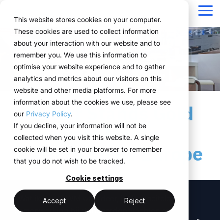
Navigation
überspringen
Tog
This website stores cookies on your computer.
Me
These cookies are used to collect information
Structuur voor uw
Alles wat u nodig
Voor bedrijven met
Bewezen in de
Technologie
about your interaction with our website and to
Overzicht
Over ons
Functionaliteiten
Marketingteams
Referenties
Prijzen & model
Publieke Versie
remember you. We use this information to
eventprocessen.
heeft voor events.
complexe
praktijk.
ontmoet
Planning
Projecten
WWM Groep
Eventmanagers
Zo werkt het
Huursystemen uitgelegd
optimise your website experience and to gather
eventstructuren
uitvoering
analytics and metrics about our visitors on this
ExpoCloud brengt
Van de eerste planning
Bedrijven uit diverse
Boeking
Inkoop
Duurzaamheid
Het systeem
Logistiek-flatrate
website and other media platforms. For more
planning, uitvoering en
tot en met de evaluatie
sectoren beheren hun
ExpoCloud is
ExpoCloud
information about the cookies we use, please see
Logistiek
Schaalbaarheid
Technologie & platform
evaluatie samen in één
werken alle
events efficiënt,
Better Stands Gold
ontwikkeld voor teams
combineert
our
Privacy Policy
.
centraal systeem.
functionaliteiten
schaalbaar en
die regelmatig aan
software,
Analyse
Blog
If you decline, your information will not be
voor Mahlo
Voor bedrijven die hun
naadloos samen en
gestructureerd met
beurzen deelnemen en
beursbouw en
collected when you visit this website. A single
beursoptredens willen
volgen zij een duidelijke
ExpoCloud.
Projectmanagement
hun processen eindelijk
logistiek,
Battery Show Europe
cookie will be set in your browser to remember
standaardiseren en
structuur.
willen structureren.
ontwikkeld en
that you do not wish to be tracked.
schaalbaar willen
beheerd door
aansturen..
centraal platform
de WWM
Cookie settings
minder afstemming
(myWWM)
Groep.
"Wat ik aan WWM waardeer, is de moeiteloze
één systeem in plaats
meer controle
Accept
Reject
modulaire
samenwerking bij standaardopdrachten en
van losse
beursstands