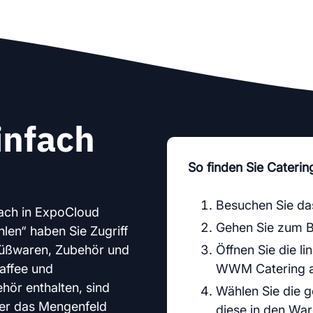
infach
So finden Sie Cateri
Besuchen Sie da
ach in ExpoCloud
Gehen Sie zum Be
len“ haben Sie Zugriff
 Süßwaren, Zubehör und
Öffnen Sie die l
affee und
WWM Catering a
ör enthalten, sind
Wählen Sie die g
ber das Mengenfeld
diese in den War