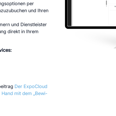
ungsoptionen per
e
Services
inzuzubuchen und Ihren
ern und Dienstleister
ng direkt in Ihrem
vices:
beitrag
Der ExpoCloud
er Hand mit dem „Bewi-