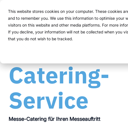
Navigation
überspringen
This website stores cookies on your computer. These cookies are 
Lösung
Funktionen
and to remember you. We use this information to optimise your w
Struktur 
Alles, wa
Für Unter
Bewährt i
visitors on this website and other media platforms. For more inf
Überblick
Funktionen
Marketing Teams
Referenzen
Preise & Modell
Public Version
Über uns
Über uns
If you decline, your information will not be collected when you vi
ExpoCloud 
Von der er
ExpoCloud 
Unternehme
that you do not wish to be tracked.
So funktioniert es
Planung
Event Manager
Projekte
Mietsysteme erklärt
WWM Gruppe
System.
Funktionen
und ihre P
skalierbar
Für Untern
zentra
wenige
Das System
Buchung
Procurement
Logistik-Flatrate
Nachhaltigkeit
steuern wo
Catering-
modula
mehr K
ein Sys
Logistik
Skalierbarkeit
Technologie & Plattform
integri
klare P
klare A
Service
Analytics
Blog
Daten 
volle T
Projektmanagement
Schauen S
Messe-Catering für Ihren Messeauftritt