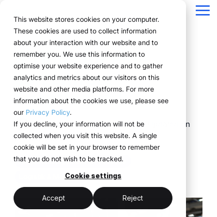
Navigation
überspringen
Tog
This website stores cookies on your computer.
Me
These cookies are used to collect information
Struktur für Ihre
Alles, was Sie für
Für Unternehmen
Bewährt in der
Technologie
about your interaction with our website and to
Überblick
Public Version
Über uns
Funktionen
Marketing Teams
Referenzen
Preise & Modell
5 Tipps für eine
remember you. We use this information to
Eventprozesse.
Events brauchen.
mit komplexen
Praxis.
trifft
Planung
Projekte
WWM Gruppe
Event Manager
So funktioniert es
Mietsysteme erklärt
optimise your website experience and to gather
sorgenfreie
Eventstrukturen.
Umsetzung.
ExpoCloud bringt
Von der ersten Planung
analytics and metrics about our visitors on this
Unternehmen aus
Buchung
Nachhaltigkeit
Procurement
Das System
Logistik-Flatrate
Planung, Umsetzung
bis zur Auswertung
website and other media platforms. For more
Eventlogistik
verschiedenen
ExpoCloud richtet sich
ExpoCloud
und Auswertung in ein
greifen alle
information about the cookies we use, please see
Logistik
Skalierbarkeit
Technologie & Plattform
Branchen steuern ihre
an Teams, die
verbindet
zentrales System.
Funktionen ineinander
our
Privacy Policy
.
Events effizient,
regelmäßig an Messen
Software,
Analytics
Blog
Für Unternehmen, die
und folgen einer klaren
Dr. Christian Coppeneur-Guelz
:
Updated on
If you decline, your information will not be
skalierbar und
teilnehmen und ihre
Messebau und
ihre Messeauftritte
Struktur.
collected when you visit this website. A single
strukturiert mit
Juni 30, 2026
Projektmanagement
Prozesse endlich
Logistik,
standardisieren und
cookie will be set in your browser to remember
ExpoCloud.
strukturieren wollen.
entwickelt und
skalierbar steuern
that you do not wish to be tracked.
zentrale Plattform
Projektmanagement & Prozesse
betrieben von
wollen.
(myWWM)
der WWM
Cookie settings
Logistik & Montage
weniger Abstimmung
modulare
Gruppe.
ein System statt
Messestände
mehr Kontrolle
Accept
Reject
Einzellösungen
integrierte Logistik