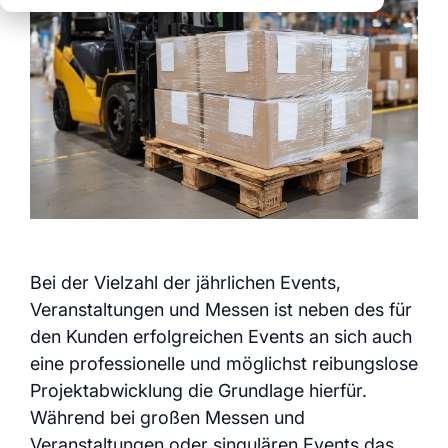
klare Prozesse über
klare Abläufe über
Daten für echte
alle Standorte
alle Events
Entscheidungen
volle Transparenz
und Kontrolle
Schauen Sie sich auch
alle myWWM Module
und Services an:
Module
Bei der Vielzahl der jährlichen Events,
Services
Veranstaltungen und Messen ist neben des für
den Kunden erfolgreichen Events an sich auch
eine professionelle und möglichst reibungslose
Projektabwicklung die Grundlage hierfür.
Während bei großen Messen und
Veranstaltungen oder singulären Events das