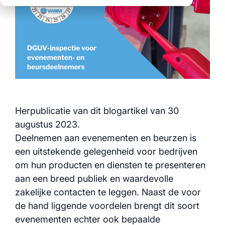
duidelijke processen
oplossingen
geïntegreerde
over alle locaties
duidelijke processen
logistiek
voor alle events
data voor
volledige
gefundeerde
transparantie en
beslissingen
controle
Bekijk ook alle
myWWM-modules en
services:
Herpublicatie van dit blogartikel van 30
augustus 2023.
Deelnemen aan evenementen en beurzen is
een uitstekende gelegenheid voor bedrijven
Modules
om hun producten en diensten te presenteren
aan een breed publiek en waardevolle
Services
zakelijke contacten te leggen. Naast de voor
de hand liggende voordelen brengt dit soort
evenementen echter ook bepaalde