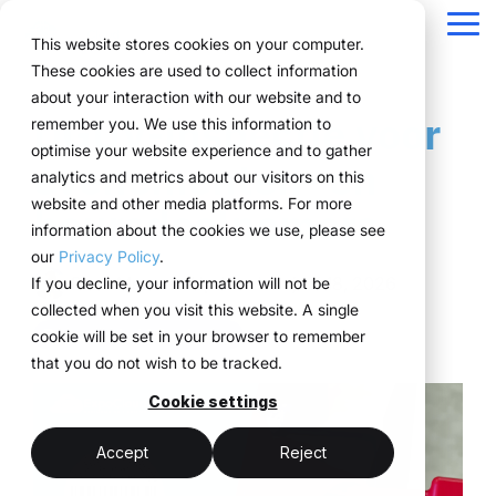
Navigation
überspringen
Tog
This website stores cookies on your computer.
Me
These cookies are used to collect information
Structuur voor uw
Alles wat u nodig
Voor bedrijven met
Bewezen in de
Technologie
about your interaction with our website and to
Overzicht
Over ons
Functionaliteiten
Marketingteams
Referenties
Prijzen & model
Publieke Versie
DGUV-inspectie voor
remember you. We use this information to
eventprocessen.
heeft voor events.
complexe
praktijk.
ontmoet
Planning
Projecten
WWM Groep
Eventmanagers
Zo werkt het
Huursystemen uitgelegd
optimise your website experience and to gather
evenementen- en
eventstructuren
uitvoering
analytics and metrics about our visitors on this
ExpoCloud brengt
Van de eerste planning
Bedrijven uit diverse
Boeking
Inkoop
Duurzaamheid
Het systeem
Logistiek-flatrate
website and other media platforms. For more
beursdeelnemers
planning, uitvoering en
tot en met de evaluatie
sectoren beheren hun
ExpoCloud is
ExpoCloud
information about the cookies we use, please see
Logistiek
Schaalbaarheid
Technologie & platform
evaluatie samen in één
werken alle
events efficiënt,
ontwikkeld voor teams
combineert
our
Privacy Policy
.
centraal systeem.
functionaliteiten
schaalbaar en
die regelmatig aan
software,
Analyse
Blog
René Meures
:
Updated on juni 18, 2026
If you decline, your information will not be
Voor bedrijven die hun
naadloos samen en
gestructureerd met
beurzen deelnemen en
beursbouw en
collected when you visit this website. A single
beursoptredens willen
volgen zij een duidelijke
ExpoCloud.
Projectmanagement
hun processen eindelijk
logistiek,
Duurzaamheid & naleving
cookie will be set in your browser to remember
standaardiseren en
structuur.
willen structureren.
ontwikkeld en
that you do not wish to be tracked.
schaalbaar willen
beheerd door
aansturen..
centraal platform
de WWM
Cookie settings
minder afstemming
(myWWM)
Groep.
één systeem in plaats
meer controle
Accept
Reject
modulaire
van losse
beursstands